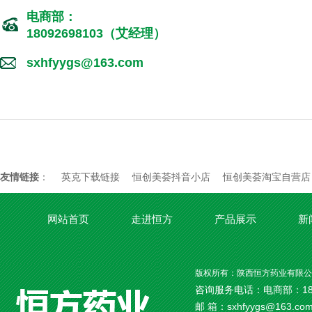
电商部：
18092698103（艾经理）
sxhfyygs@163.com
友情链接
：
英克下载链接
恒创美荟抖音小店
恒创美荟淘宝自营店
网站首页
走进恒方
产品展示
新
版权所有：陕西恒方药业有限公
咨询服务电话：电商部：18092
邮 箱：sxhfyygs@163.c